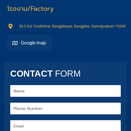
โรงงาน/Factory
53 3 Soi Teedinthai, Bangpleeyai, Bangplee, Samutprakarn 10540
Google map
Direction
CONTACT
FORM
Name
Phone
Number
Email