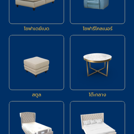
โซฟาเดย์เบด
โซฟารีไคลเนอร์
21
11
สตูล
โต๊ะกลาง
9
9