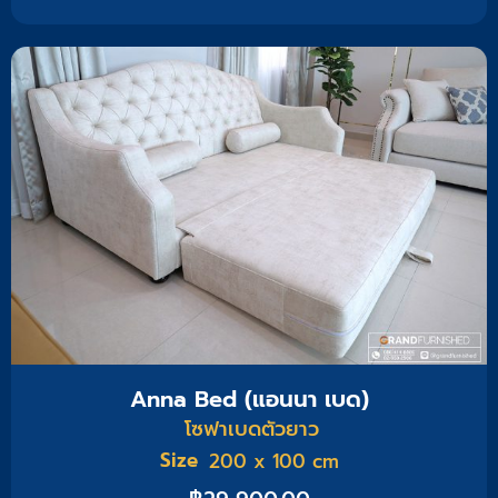
Anna Bed (แอนนา เบด)
โซฟาเบดตัวยาว
Size
200 x 100 cm