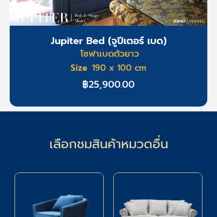
Missori 2 Bed (มิโซริ 2 เบด)
โซฟาเบดตัวยาว
Size
240 x 125 cm
฿
30,900.00
เลือกชมสินค้าหมวดอื่น
17
94