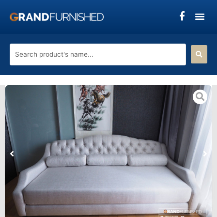
Skip
to
content
Search
product's
name...
eo