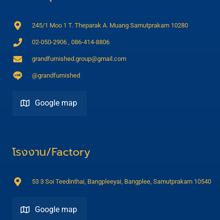
245/1 Moo 1 T. Theparak A. Muang Samutprakarn 10280
02-050-2906 , 086-414-8806
grandfurnished.group@gmail.com
@grandfurnished
Google map
Direction
โรงงาน/Factory
53 3 Soi Teedinthai, Bangpleeyai, Bangplee, Samutprakarn 10540
Google map
Direction