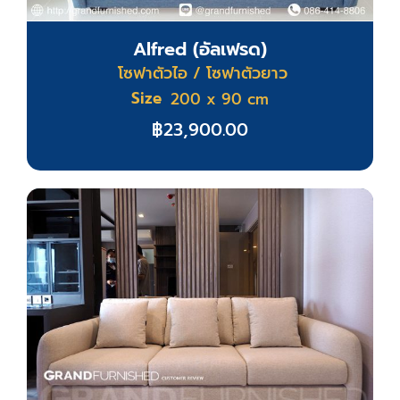
Alfred (อัลเฟรด)
โซฟาตัวไอ / โซฟาตัวยาว
Size
200 x 90 cm
฿
23,900.00