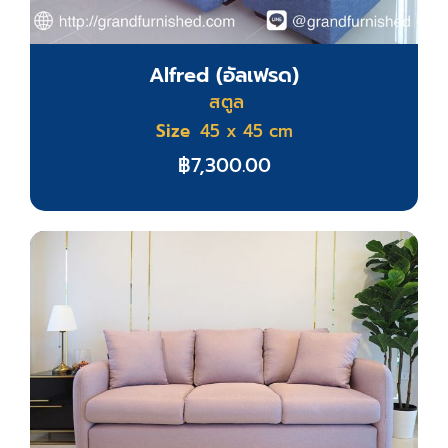
Alfred (อัลเฟรด)
สตูล
Size
45 x 45 cm
฿
7,300.00