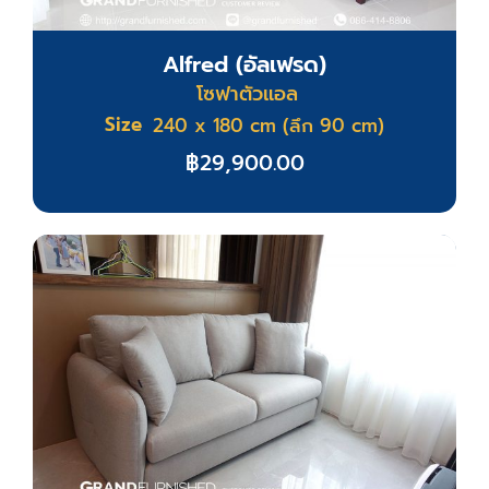
Alfred (อัลเฟรด)
โซฟาตัวแอล
Size
240 x 180 cm (ลึก 90 cm)
฿
29,900.00