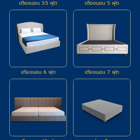
เตียงนอน 3.5 ฟุต
เตียงนอน 5 ฟุต
80
2
เตียงนอน 6 ฟุต
เตียงนอน 7 ฟุต
1
11