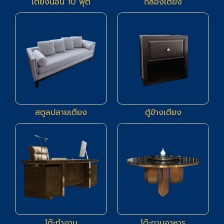
เตียงนอน 10 ฟุต
กล่องเตียง
6
6
สตูลปลายเตียง
ตู้ข้างเตียง
3
19
โต๊ะทำงาน
โต๊ะทานอาหาร