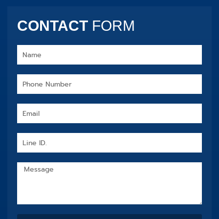
CONTACT
FORM
Name
Phone
Number
Email
Line
ID.
Message