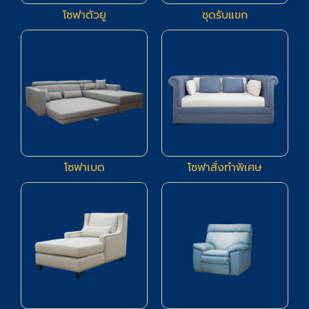
โซฟาตัวยู
ชุดรับแขก
83
14
โซฟาเบด
โซฟาสั่งทำพิเศษ
5
4