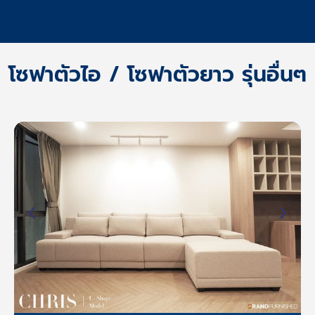
โซฟาตัวไอ / โซฟาตัวยาว รุ่นอื่นๆ