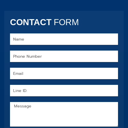
CONTACT
FORM
Name
Phone
Number
Email
Line
ID.
Message