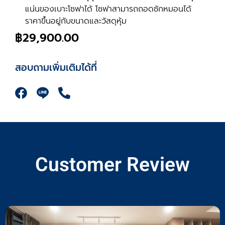
แน่นของเบาะโซฟาได้ โซฟาสามารถถอดซักหมอนได้
ราคาขึ้นอยู่กับขนาดและวัสดุหุ้ม
฿
29,900.00
สอบถามเพิ่มเติมได้ที่
F
P
a
h
c
o
e
n
b
e
o
-
Customer Review
o
a
k
l
t