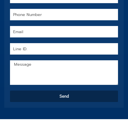
Phone
Number
Email
Line
ID.
Message
Send