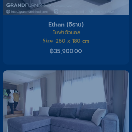
Ethan (อีธาน)
โซฟาตัวแอล
Size
260 x 180 cm
฿
35,900.00