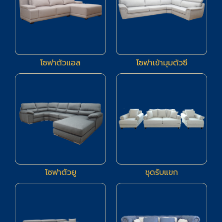
โซฟาตัวแอล
โซฟาเข้ามุมตัวซี
23
66
โซฟาตัวยู
ชุดรับแขก
83
14