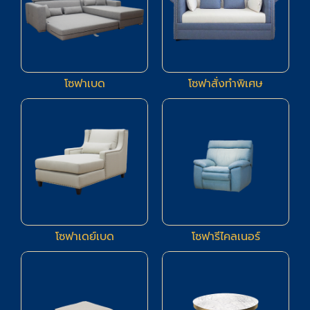
โซฟาเบด
โซฟาสั่งทำพิเศษ
5
4
โซฟาเดย์เบด
โซฟารีไคลเนอร์
21
11