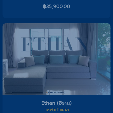
฿
35,900.00
Ethan (อีธาน)
โซฟาตัวแอล