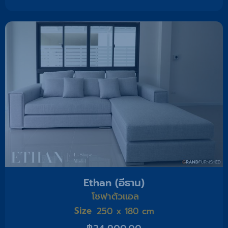
Ethan (อีธาน)
โซฟาตัวแอล
Size
250 x 180 cm