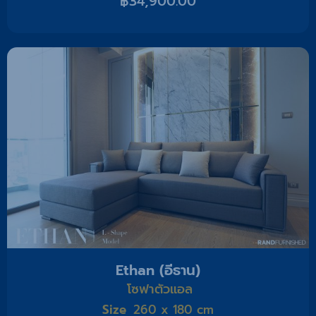
฿
34,900.00
Ethan (อีธาน)
โซฟาตัวแอล
Size
260 x 180 cm