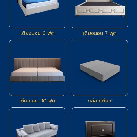
เตียงนอน 6 ฟุต
เตียงนอน 7 ฟุต
1
11
เตียงนอน 10 ฟุต
กล่องเตียง
6
6