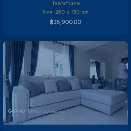
โซฟาตัวแอล
Size
260 x 180 cm
฿
35,900.00