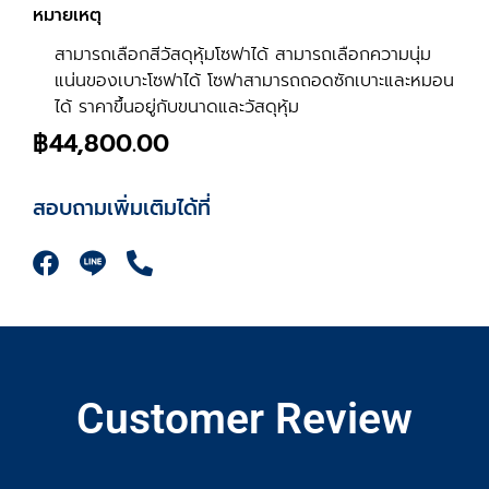
หมายเหตุ
สามารถเลือกสีวัสดุหุ้มโซฟาได้ สามารถเลือกความนุ่ม
แน่นของเบาะโซฟาได้ โซฟาสามารถถอดซักเบาะและหมอน
ได้ ราคาขึ้นอยู่กับขนาดและวัสดุหุ้ม
฿
44,800.00
สอบถามเพิ่มเติมได้ที่
F
P
a
h
c
o
e
n
b
e
o
-
Customer Review
o
a
k
l
t