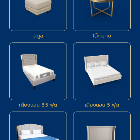
สตูล
โต๊ะกลาง
9
9
เตียงนอน 3.5 ฟุต
เตียงนอน 5 ฟุต
80
2