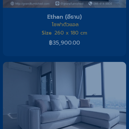
Ethan (อีธาน)
โซฟาตัวแอล
Size
260 x 180 cm
฿
35,900.00