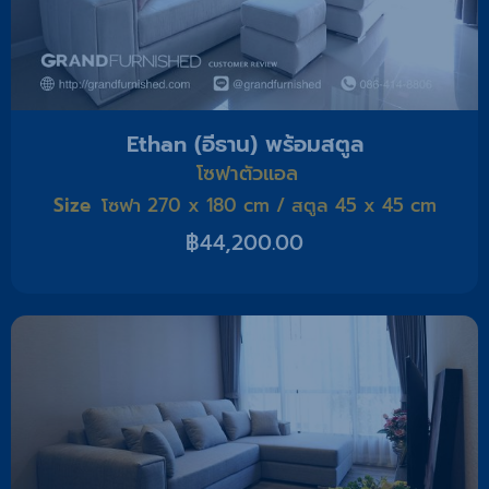
Ethan (อีธาน) พร้อมสตูล
โซฟาตัวแอล
Size
โซฟา 270 x 180 cm / สตูล 45 x 45 cm
฿
44,200.00