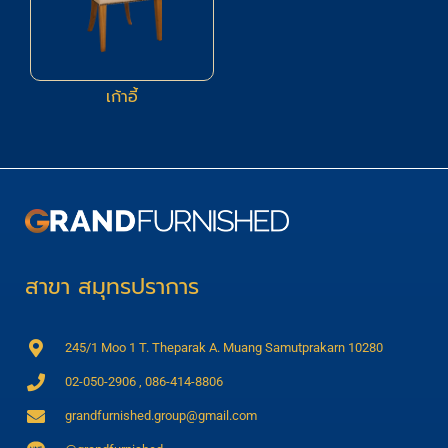
เก้าอี้
สาขา สมุทรปราการ
245/1 Moo 1 T. Theparak A. Muang Samutprakarn 10280
02-050-2906 , 086-414-8806
grandfurnished.group@gmail.com