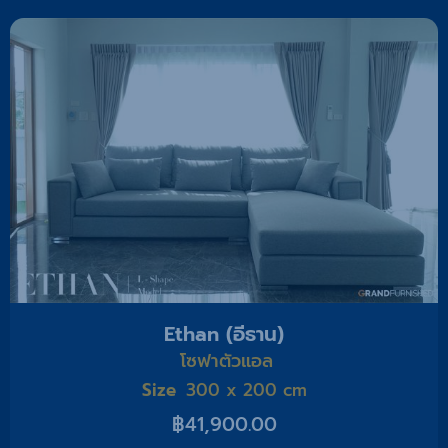
Ethan (อีธาน)
โซฟาตัวแอล
Size
300 x 200 cm
฿
41,900.00