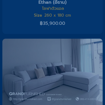
Ethan (อีธาน)
โซฟาตัวแอล
Size
260 x 180 cm
฿
35,900.00