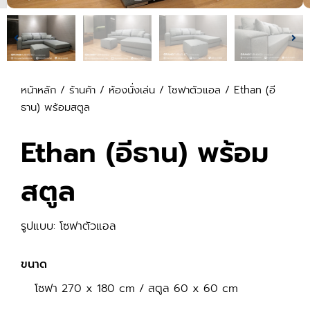
หน้าหลัก
/
ร้านค้า
/
ห้องนั่งเล่น
/
โซฟาตัวแอล
/ Ethan (อี
ธาน) พร้อมสตูล
Ethan (อีธาน) พร้อม
สตูล
รูปแบบ: โซฟาตัวแอล
ขนาด
โซฟา 270 x 180 cm / สตูล 60 x 60 cm