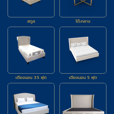
สตูล
โต๊ะกลาง
9
9
เตียงนอน 3.5 ฟุต
เตียงนอน 5 ฟุต
80
2