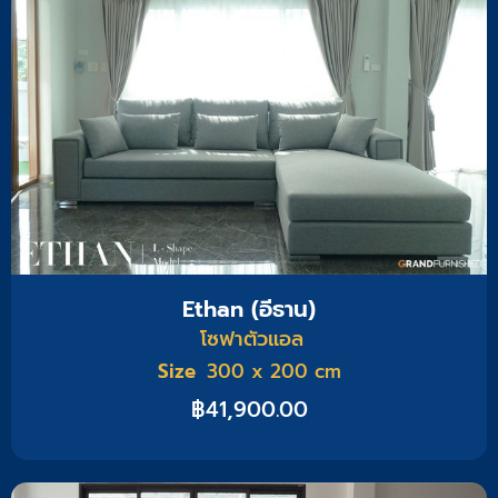
Ethan (อีธาน)
โซฟาตัวแอล
Size
300 x 200 cm
฿
41,900.00