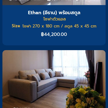
Ethan (อีธาน) พร้อมสตูล
โซฟาตัวแอล
Size
โซฟา 270 x 180 cm / สตูล 45 x 45 cm
฿
44,200.00