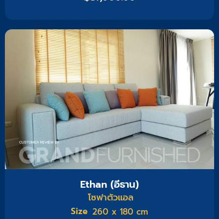
Ethan (อีธาน)
โซฟาตัวแอล
Size
260 x 180 cm