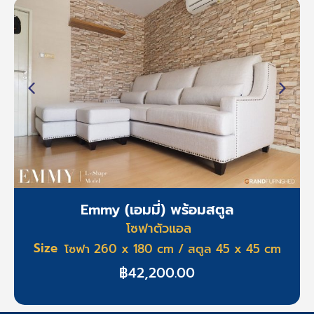
Emmy (เอมมี่) พร้อมสตูล
โซฟาตัวแอล
Size
โซฟา 260 x 180 cm / สตูล 45 x 45 cm
฿
42,200.00