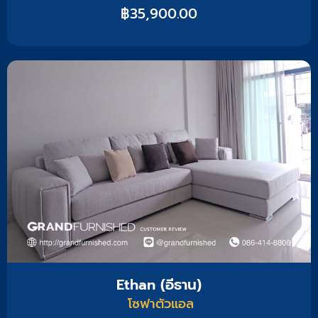
฿
35,900.00
Ethan (อีธาน)
โซฟาตัวแอล