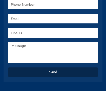
Phone
Number
Email
Line
ID.
Message
Send