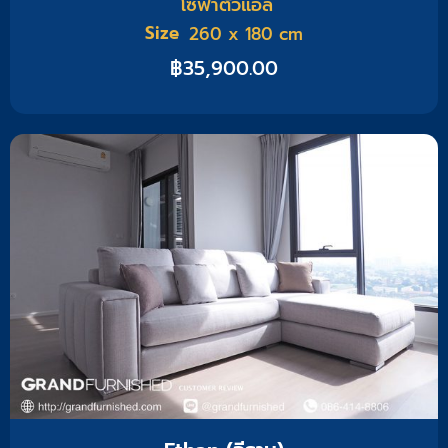
โซฟาตัวแอล
Size
260 x 180 cm
฿
35,900.00