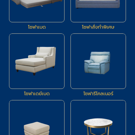
โซฟาเบด
โซฟาสั่งทำพิเศษ
5
4
โซฟาเดย์เบด
โซฟารีไคลเนอร์
21
11