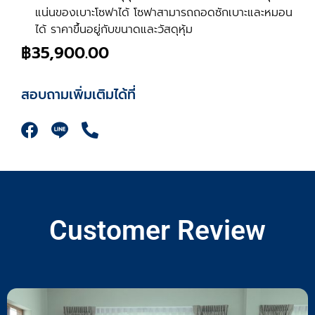
แน่นของเบาะโซฟาได้ โซฟาสามารถถอดซักเบาะและหมอน
ได้ ราคาขึ้นอยู่กับขนาดและวัสดุหุ้ม
฿
35,900.00
สอบถามเพิ่มเติมได้ที่
F
P
a
h
c
o
e
n
b
e
o
-
Customer Review
o
a
k
l
t