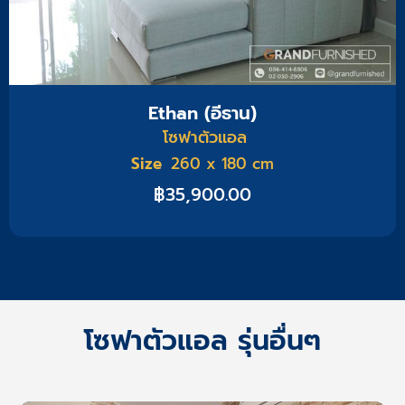
Ethan (อีธาน)
โซฟาตัวแอล
Size
260 x 180 cm
฿
35,900.00
โซฟาตัวแอล รุ่นอื่นๆ