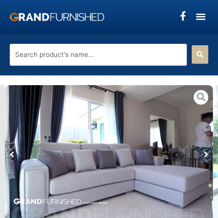
Skip
to
content
Search
product's
name...
eo