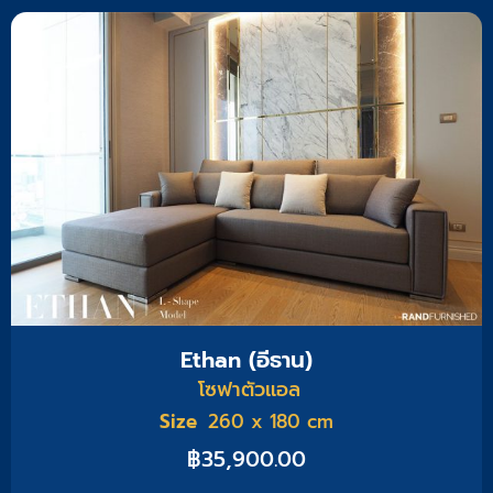
Ethan (อีธาน)
โซฟาตัวแอล
Size
260 x 180 cm
฿
35,900.00