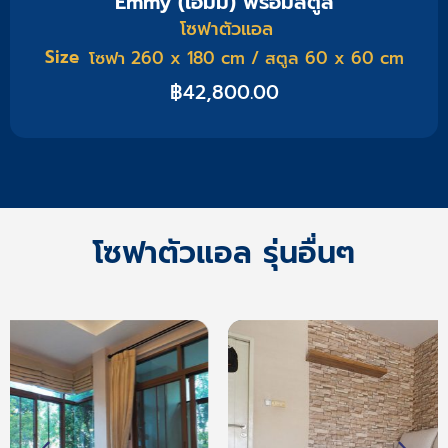
Emmy (เอมมี่) พร้อมสตูล
โซฟาตัวแอล
Size
โซฟา 260 x 180 cm / สตูล 60 x 60 cm
฿
42,800.00
โซฟาตัวแอล รุ่นอื่นๆ