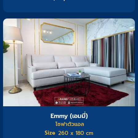
Emmy (เอมมี่)
โซฟาตัวแอล
Size
260 x 180 cm