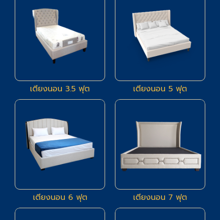
เตียงนอน 3.5 ฟุต
เตียงนอน 5 ฟุต
80
2
เตียงนอน 6 ฟุต
เตียงนอน 7 ฟุต
1
11