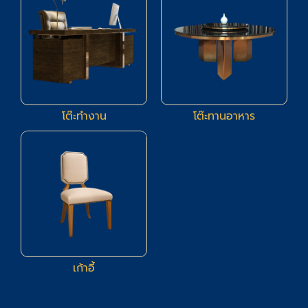
โต๊ะทำงาน
โต๊ะทานอาหาร
16
เก้าอี้