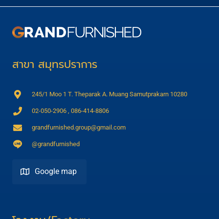
สาขา สมุทรปราการ
245/1 Moo 1 T. Theparak A. Muang Samutprakarn 10280
02-050-2906 , 086-414-8806
grandfurnished.group@gmail.com
@grandfurnished
Google map
Direction