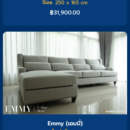
Size
250 x 165 cm
฿
31,900.00
Emmy (เอมมี่)