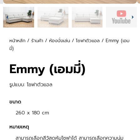
หน้าหลัก
/
ร้านค้า
/
ห้องนั่งเล่น
/
โซฟาตัวแอล
/ Emmy (เอม
มี่)
Emmy (เอมมี่)
รูปแบบ: โซฟาตัวแอล
ขนาด
260 x 180 cm
หมายเหตุ
สามารถเลือกสีวัสดุหุ้มโซฟาได้ สามารถเลือกความนุ่ม