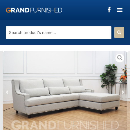
Skip
to
content
Search
product's
name...
eo