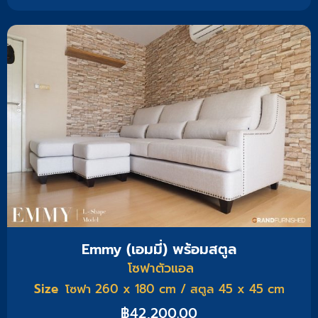
Emmy (เอมมี่) พร้อมสตูล
โซฟาตัวแอล
Size
โซฟา 260 x 180 cm / สตูล 45 x 45 cm
฿
42,200.00