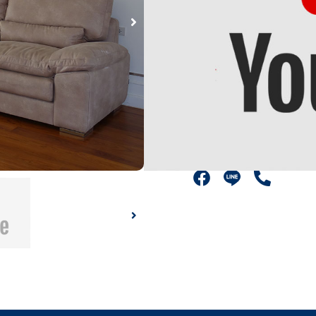
ขนาด
หมายเหตุ
฿
43,900.00
สอบถามเพิ่มเติมได้ที่
F
P
a
h
c
o
e
n
b
e
o
-
o
a
k
l
t