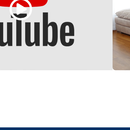
320 x 180 cm ( ลึก 90 cm )
สามารถเลือกสีวัสดุหุ้มโซฟาได้ สามารถเลือกความนุ่ม
แน่นของเบาะโซฟาได้ โซฟาสามารถถอดซักเบาะและหมอน
ได้ ราคาขึ้นอยู่กับขนาดและวัสดุหุ้ม