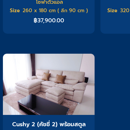
โซฟาตัวแอล
Size
Size
260 x 180 cm ( ลึก 90 cm )
320
฿
37,900.00
Cushy 2 (คัชชี่ 2) พร้อมสตูล