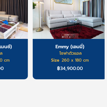
ซ์)
Emmy (เอมมี่)
โซฟาตัวแอล
Size
 cm
260 x 180 cm
฿
34,900.00