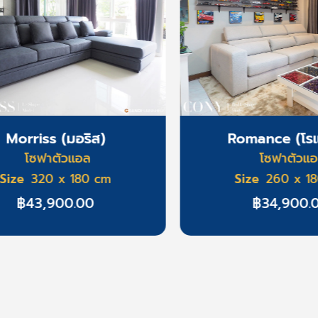
orriss (มอริส)
Romance (โรแมน
โซฟาตัวแอล
โซฟาตัวแอล
ze
Size
320 x 180 cm
260 x 180
฿
43,900.00
฿
34,900.00