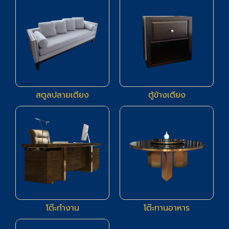
6
6
สตูลปลายเตียง
ตู้ข้างเตียง
3
19
โต๊ะทำงาน
โต๊ะทานอาหาร
16