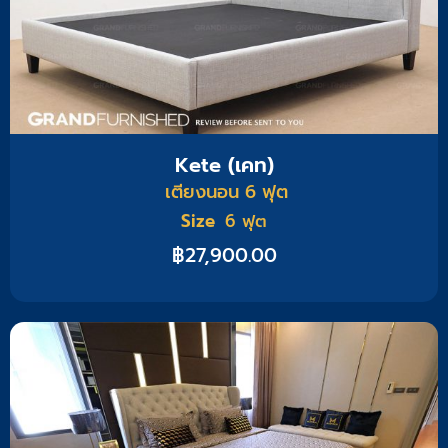
Kete (เคท)
เตียงนอน 6 ฟุต
Size
6 ฟุต
฿
27,900.00