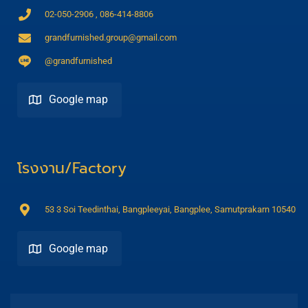
02-050-2906 , 086-414-8806
grandfurnished.group@gmail.com
@grandfurnished
Google map
Direction
โรงงาน/Factory
53 3 Soi Teedinthai, Bangpleeyai, Bangplee, Samutprakarn 10540
Google map
Direction