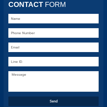
CONTACT
FORM
Name
Phone
Number
Email
Line
ID.
Message
Send