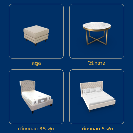
21
11
สตูล
โต๊ะกลาง
9
9
เตียงนอน 3.5 ฟุต
เตียงนอน 5 ฟุต