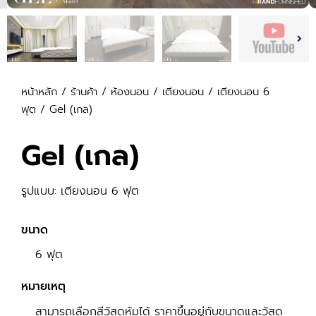
หน้าหลัก
/
ร้านค้า
/
ห้องนอน
/
เตียงนอน
/
เตียงนอน 6
ฟุต
/ Gel (เกล)
Gel (เกล)
รูปแบบ: เตียงนอน 6 ฟุต
ขนาด
6 ฟุต
หมายเหตุ
สามารถเลือกสีวัสดุหุ้มได้ ราคาขึ้นอยู่กับขนาดและวัสดุ