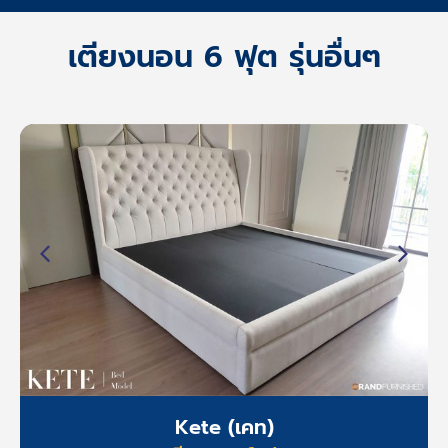
เตียงนอน 6 ฟุต รุ่นอื่นๆ
Rosie (โรซี่) พร้อมสตูลปลายเตียง