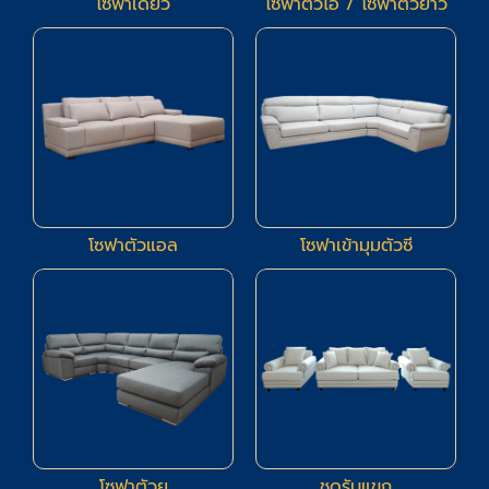
โซฟาเดี่ยว
โซฟาตัวไอ / โซฟาตัวยาว
94
24
โซฟาตัวแอล
โซฟาเข้ามุมตัวซี
23
66
โซฟาตัวยู
ชุดรับแขก