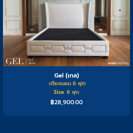
Gel (เกล)
เตียงนอน 6 ฟุต
Size
6 ฟุต
฿
28,900.00