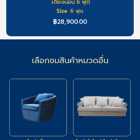
เตียงนอน 6 ฟุต
Size
เตียงนอน 6 ฟุต / สตูล 6 ฟุต
฿
44,800.00
เลือกชมสินค้าหมวดอื่น
17
94