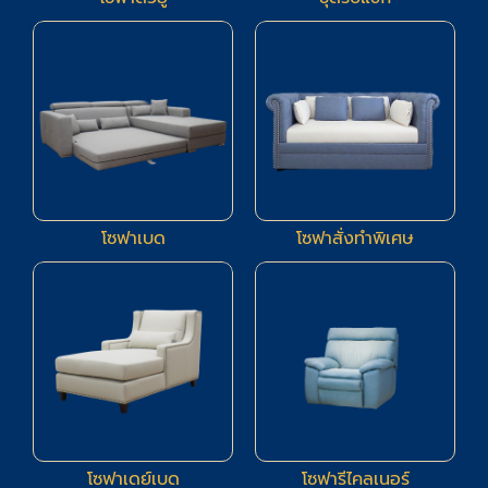
83
14
โซฟาเบด
โซฟาสั่งทำพิเศษ
5
4
โซฟาเดย์เบด
โซฟารีไคลเนอร์