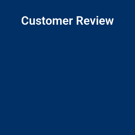
Customer Review