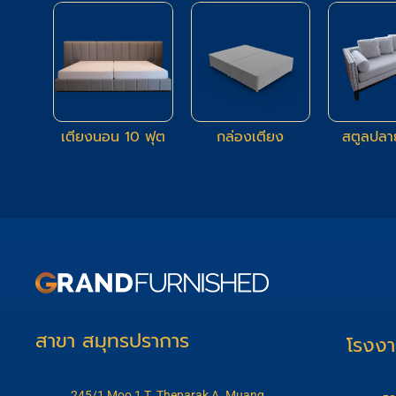
1
11
เตียงนอน 10 ฟุต
กล่องเตียง
สตูลปลา
สาขา สมุทรปราการ
โรงง
245/1 Moo 1 T. Theparak A. Muang