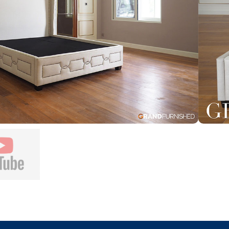
6 ฟุต
สามารถเลือกสีวัสดุหุ้มได้ สามารถเลือกสีหมุดได้ ราคาขึ้น
อยู่กับขนาดและวัสดุหุ้ม