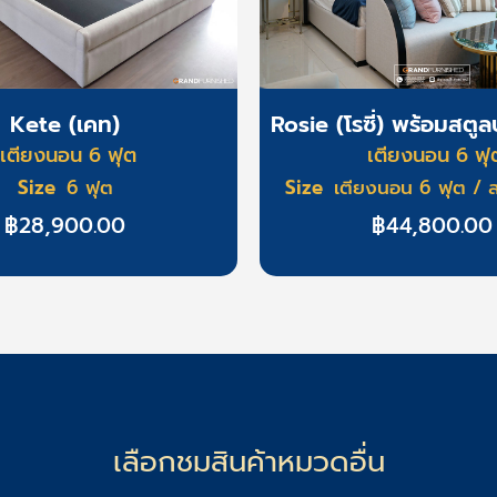
Kete (เคท)
Rosie (โรซี่) พร้อมสตู
เตียงนอน 6 ฟุต
เตียงนอน 6 ฟุ
Size
Size
6 ฟุต
เตียงนอน 6 ฟุต / 
฿
28,900.00
฿
44,800.00
เลือกชมสินค้าหมวดอื่น