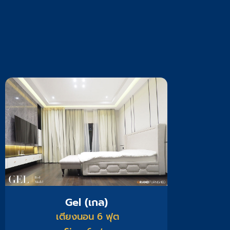
Gel (เกล)
เตียงนอน 6 ฟุต