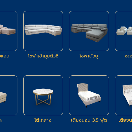
94
24
23
วแอล
โซฟาเข้ามุมตัวซี
โซฟาตัวยู
ชุด
21
11
9
ล
โต๊ะกลาง
เตียงนอน 3.5 ฟุต
เตียง