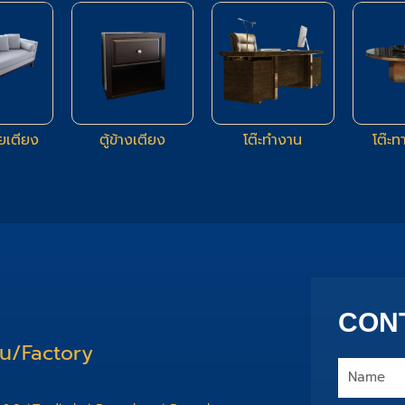
6
6
3
ยเตียง
ตู้ข้างเตียง
โต๊ะทำงาน
โต๊ะ
CON
าน/Factory
Name