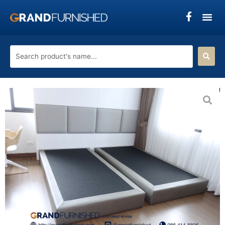
Skip
to
content
Search
product's
name...