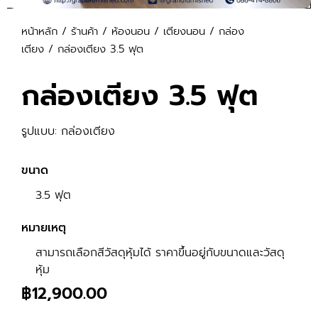
หน้าหลัก
/
ร้านค้า
/
ห้องนอน
/
เตียงนอน
/
กล่อง
เตียง
/ กล่องเตียง 3.5 ฟุต
กล่องเตียง 3.5 ฟุต
รูปแบบ: กล่องเตียง
ขนาด
3.5 ฟุต
หมายเหตุ
สามารถเลือกสีวัสดุหุ้มได้ ราคาขึ้นอยู่กับขนาดและวัสดุ
หุ้ม
฿
12,900.00