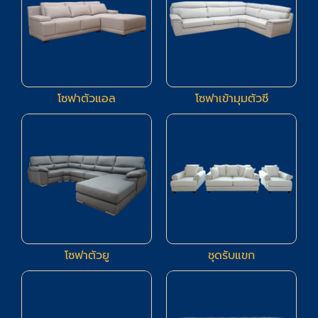
โซฟาตัวแอล
โซฟาเข้ามุมตัวซี
23
66
โซฟาตัวยู
ชุดรับแขก
83
14