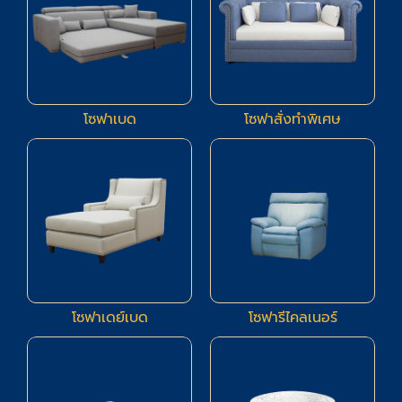
โซฟาเบด
โซฟาสั่งทำพิเศษ
5
4
โซฟาเดย์เบด
โซฟารีไคลเนอร์
21
11