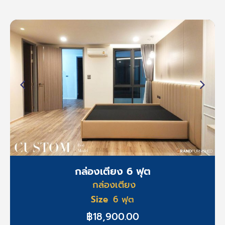
กล่องเตียง 6 ฟุต
กล่องเตียง
Size
6 ฟุต
฿
18,900.00