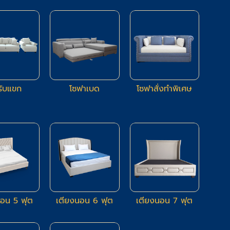
66
83
14
รับแขก
โซฟาเบด
โซฟาสั่งทำพิเศษ
9
80
2
นอน 5 ฟุต
เตียงนอน 6 ฟุต
เตียงนอน 7 ฟุต