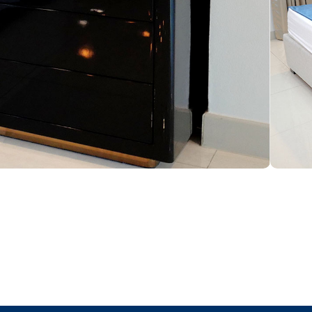
W70 x D45 x H65 cm
งานทำสีไฮกรอส ลิ้นชัก 3 ชั้น แบบกดเด้งเปิด ขาสแตน
เลส