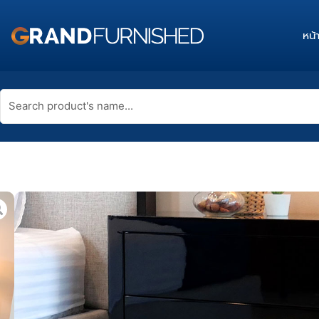
Skip
to
หน้
content
Search
product's
name...