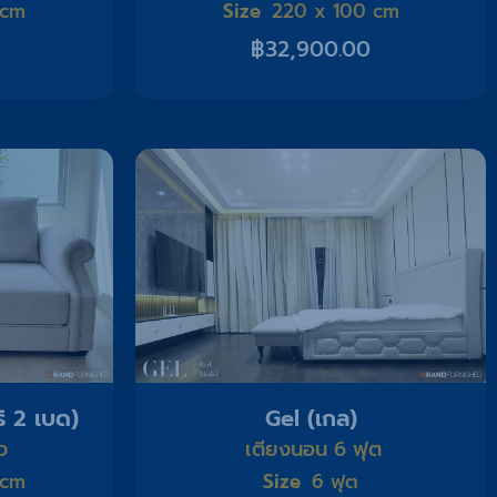
Size
 cm
220 x 100 cm
฿
32,900.00
ิ 2 เบด)
Gel (เกล)
ว
เตียงนอน 6 ฟุต
Size
 cm
6 ฟุต