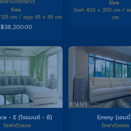
โซฟาเบดตัวยาว
Size
Size
โซฟา 420 x 350 cm / สต
 125 cm / สตูล 45 x 45 cm
cm
฿
38,200.00
 - E (โรแมนซ์ - อี)
Emmy (เอมมี่
โซฟาตัวแอล
โซฟาตัวแอล