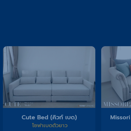
Cute Bed (คิวท์ เบด)
Missori
โซฟาเบดตัวยาว