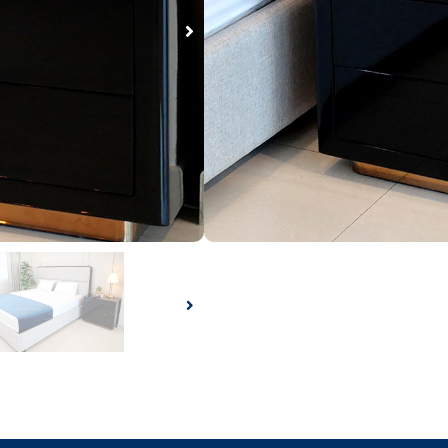
ขนาด
หมายเหตุ
฿
27,900.00
สอบถามเพิ่มเติมได้ที่
F
P
a
h
c
o
e
n
b
e
o
-
o
a
k
l
t