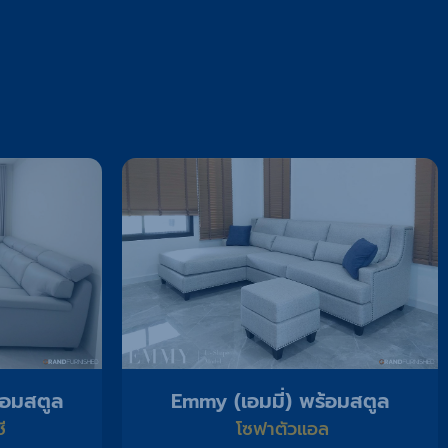
้อมสตูล
Emmy (เอมมี่) พร้อมสตูล
ี
โซฟาตัวแอล