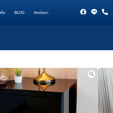
F
P
ชั่น
BLOG
ติดต่อเรา
a
h
c
o
e
n
b
e
o
-
o
a
k
l
t
น
/
ตู้ข้างเตียง
/ ตู้ข้างเตียง GF-NS-04
ียง GF-NS-04