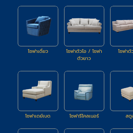
17
94
โซฟาเดี่ยว
โซฟาตัวไอ / โซฟา
โซฟาตั
ตัวยาว
5
4
โซฟาเดย์เบด
โซฟารีไคลเนอร์
สตู