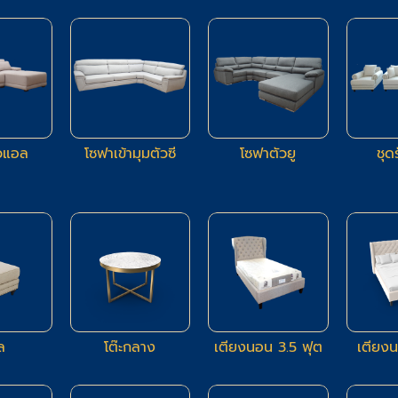
94
24
23
วแอล
โซฟาเข้ามุมตัวซี
โซฟาตัวยู
ชุด
21
11
9
ล
โต๊ะกลาง
เตียงนอน 3.5 ฟุต
เตียง