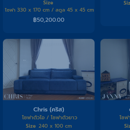
Size
Si
โซฟา 330 x 170 cm / สตูล 45 x 45 cm
฿
50,200.00
Chris (คริส)
โซฟาตัวไอ / โซฟาตัวยาว
โซฟา
Size
Si
240 x 100 cm