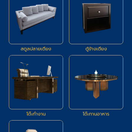
สตูลปลายเตียง
ตู้ข้างเตียง
3
19
โต๊ะทำงาน
โต๊ะทานอาหาร
16