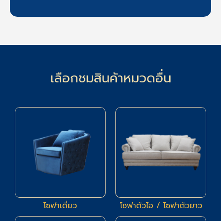
เลือกชมสินค้าหมวดอื่น
17
94
โซฟาเดี่ยว
โซฟาตัวไอ / โซฟาตัวยาว