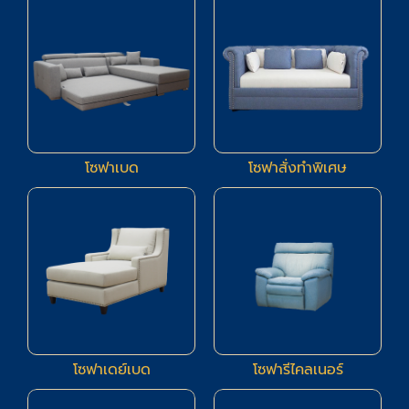
โซฟาเบด
โซฟาสั่งทำพิเศษ
5
4
โซฟาเดย์เบด
โซฟารีไคลเนอร์
21
11