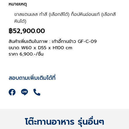
หมายเหตุ
ขาสแตนเลส ทำสี (เลือกสีได้) ท็อปหินอ่อนแท้ (เลือกสี
หินได้)
฿
52,900.00
สินค้าเพิ่มเติมในภาพ : เก้าอี้ทานข้าว GF-C-09
ขนาด W60 x D55 x H100 cm
ราคา 6,900.-/ชิ้น
สอบถามเพิ่มเติมได้ที่
F
P
a
h
c
o
e
n
b
โต๊ะทานอาหาร รุ่นอื่นๆ
e
o
-