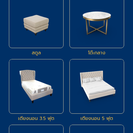
สตูล
โต๊ะกลาง
9
9
เตียงนอน 3.5 ฟุต
เตียงนอน 5 ฟุต
80
2