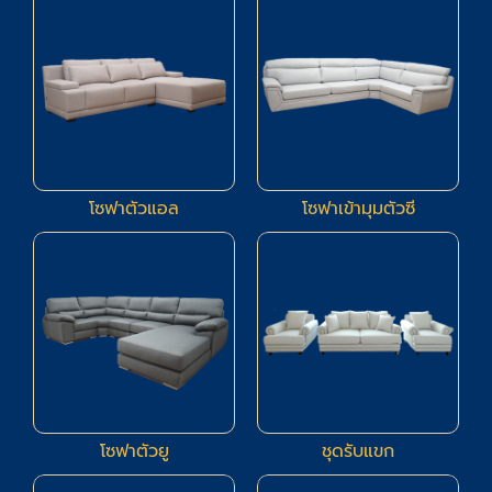
94
24
โซฟาตัวแอล
โซฟาเข้ามุมตัวซี
23
66
โซฟาตัวยู
ชุดรับแขก
83
14