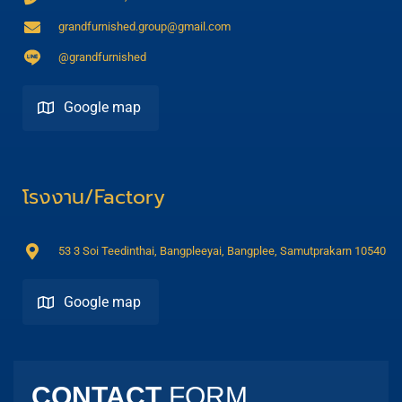
grandfurnished.group@gmail.com
@grandfurnished
Google map
Direction
โรงงาน/Factory
53 3 Soi Teedinthai, Bangpleeyai, Bangplee, Samutprakarn 10540
Google map
Direction
CONTACT
FORM