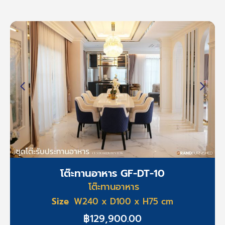
o
a
k
l
t
โต๊ะทานอาหาร GF-DT-10
โต๊ะทานอาหาร
Size
W240 x D100 x H75 cm
฿
129,900.00