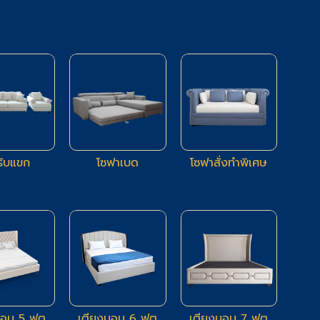
66
83
14
รับแขก
โซฟาเบด
โซฟาสั่งทำพิเศษ
9
80
2
นอน 5 ฟุต
เตียงนอน 6 ฟุต
เตียงนอน 7 ฟุต