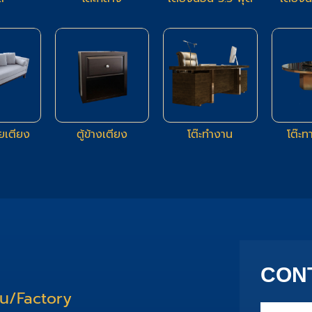
6
6
3
ยเตียง
ตู้ข้างเตียง
โต๊ะทำงาน
โต๊ะ
CON
าน/Factory
Name