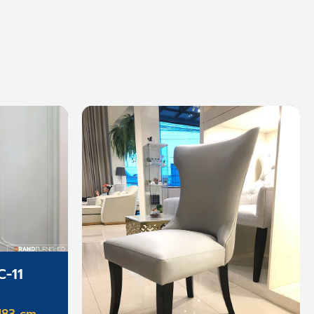
C-11
H83 cm