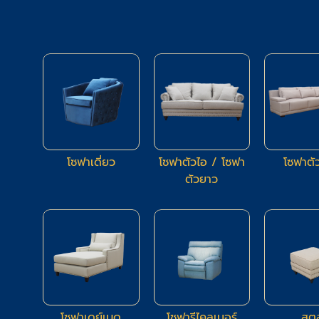
17
94
โซฟาเดี่ยว
โซฟาตัวไอ / โซฟา
โซฟาตั
ตัวยาว
5
4
โซฟาเดย์เบด
โซฟารีไคลเนอร์
สตู