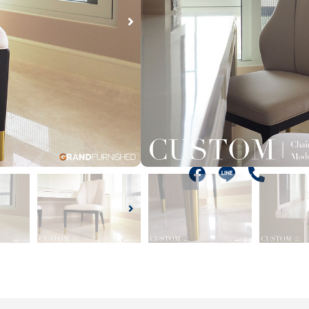
ขนาด
หมายเหตุ
฿
7,500.00
สอบถามเพิ่มเติมได้ที่
F
P
a
h
c
o
e
n
b
e
o
-
o
a
k
l
t