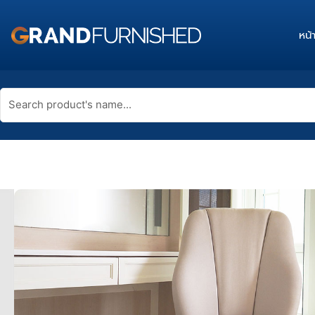
Skip
to
หน้
content
Search
product's
name...