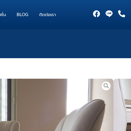
F
P
ชั่น
BLOG
ติดต่อเรา
a
h
c
o
e
n
b
e
o
-
o
a
k
l
t
นอาหาร
/
เก้าอี้
/ เก้าอี้ตามแบบ
แบบ