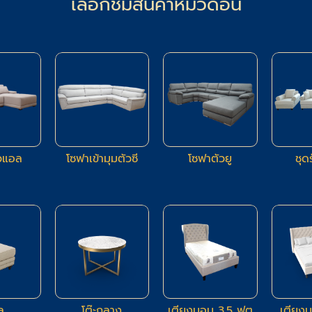
เลือกชมสินค้าหมวดอื่น
94
24
23
วแอล
โซฟาเข้ามุมตัวซี
โซฟาตัวยู
ชุด
21
11
9
ล
โต๊ะกลาง
เตียงนอน 3.5 ฟุต
เตียง