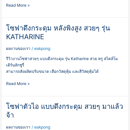
Read More »
จ้า
โซฟาดึงกระดุม หลังพิงสูง สวยๆ รุ่น
โซฟา
ดึง
KATHARINE
กระดุม
หลัง
ผลงานของเรา
/
eakpong
พิง
สูง
รีวิวงานโซฟาสวยๆ แบบดึงกระดุม รุ่น Katharine สวย หรู สไตล์โม
สวยๆ
เดิร์นลักชูรี่
รุ่น
สามารถสังผลิตปรับขนาด เลือกวัสดุหุ้ม และสีวัสดุหุ้มได้
KATHARINE
Read More »
โซฟาตัวไอ แบบดึงกระดุม สวยๆ มาแล้ว
โซฟา
ตัว
จ้า
ไอ
แบบ
ผลงานของเรา
/
eakpong