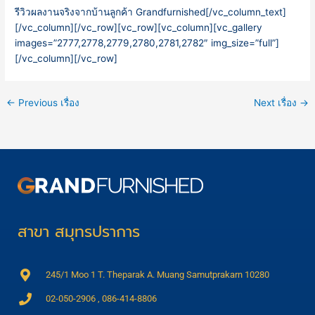
รีวิวผลงานจริงจากบ้านลูกค้า Grandfurnished
[/vc_column_text]
[/vc_column][/vc_row][vc_row][vc_column][vc_gallery
images=”2777,2778,2779,2780,2781,2782″ img_size=”full”]
[/vc_column][/vc_row]
←
Previous เรื่อง
Next เรื่อง
→
สาขา สมุทรปราการ
245/1 Moo 1 T. Theparak A. Muang Samutprakarn 10280
02-050-2906 , 086-414-8806