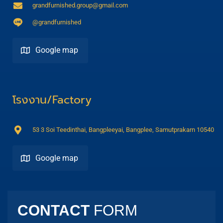
grandfurnished.group@gmail.com
@grandfurnished
Google map
Direction
โรงงาน/Factory
53 3 Soi Teedinthai, Bangpleeyai, Bangplee, Samutprakarn 10540
Google map
Direction
CONTACT
FORM