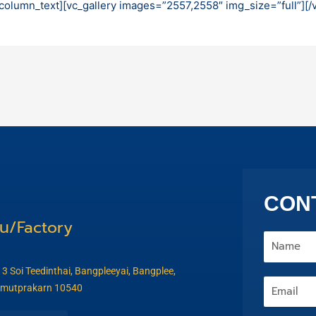
c_column_text][vc_gallery images=”2557,2558″ img_size=”full”][
CON
าน/Factory
Name
 3 Soi Teedinthai, Bangpleeyai, Bangplee,
Email
mutprakarn 10540