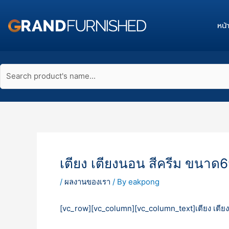
Skip
to
หน้
content
Search
product's
name...
เตียง เตียงนอน สีครีม ขนาด6ฟ
/
ผลงานของเรา
/ By
eakpong
[vc_row][vc_column][vc_column_text]เตียง เตีย