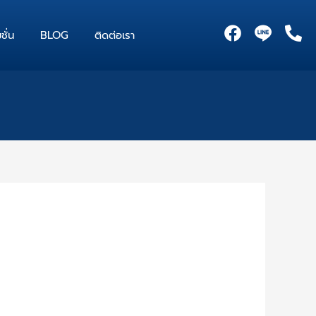
F
P
ชั่น
BLOG
ติดต่อเรา
a
h
c
o
e
n
b
e
o
-
o
a
k
l
t