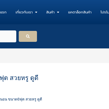
าแรก
เกี่ยวกับเรา
สินค้า
แคตาล็อกสินค้า
โปรโม
ุต สวยหรู ดูดี
งนอน ขนาด6ฟุต สวยหรู ดูดี