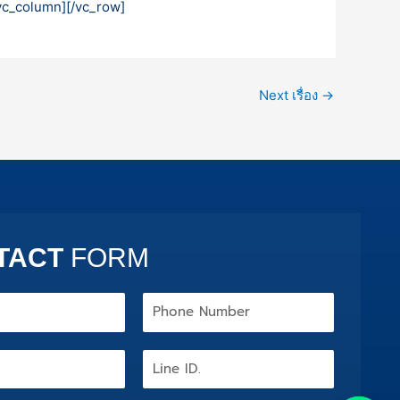
/vc_column][/vc_row]
Next เรื่อง
→
TACT
FORM
Phone
Number
Line
ID.