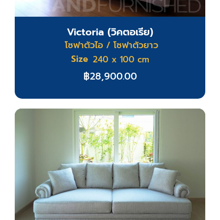
Victoria (วิคตอเรีย)
โซฟาตัวไอ / โซฟาตัวยาว
Size
240 x 100 cm
฿
28,900.00