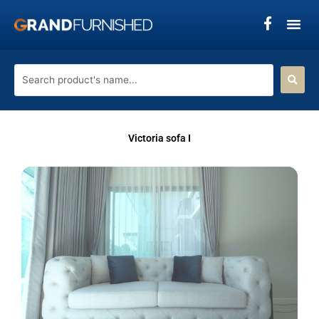
Skip
to
content
Search
product's
name...
Victoria sofa I