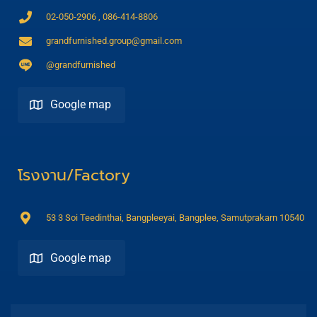
02-050-2906 , 086-414-8806
grandfurnished.group@gmail.com
@grandfurnished
Google map
Direction
โรงงาน/Factory
53 3 Soi Teedinthai, Bangpleeyai, Bangplee, Samutprakarn 10540
Google map
Direction