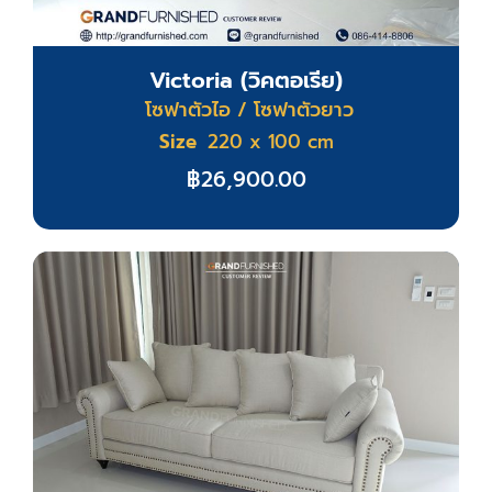
Victoria (วิคตอเรีย)
โซฟาตัวไอ / โซฟาตัวยาว
Size
220 x 100 cm
฿
26,900.00