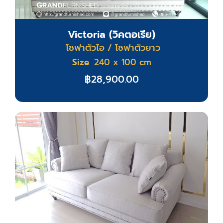
Victoria (วิคตอเรีย)
โซฟาตัวไอ / โซฟาตัวยาว
Size
240 x 100 cm
฿
28,900.00