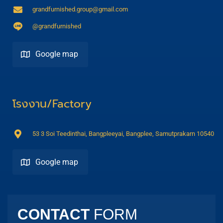
grandfurnished.group@gmail.com
@grandfurnished
Google map
Direction
โรงงาน/Factory
53 3 Soi Teedinthai, Bangpleeyai, Bangplee, Samutprakarn 10540
Google map
Direction
CONTACT
FORM