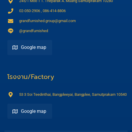
245/1 Moo 1 T. Theparak A. Muang Samutprakarn 10280
02-050-2906 , 086-414-8806
grandfurnished.group@gmail.com
@grandfurnished
Google map
Direction
โรงงาน/Factory
53 3 Soi Teedinthai, Bangpleeyai, Bangplee, Samutprakarn 10540
Google map
Direction