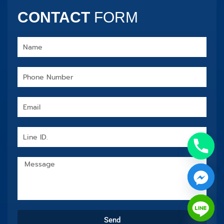
CONTACT
FORM
Name
Phone
Number
Email
Line
ID.
Message
chaty
Send
Hide