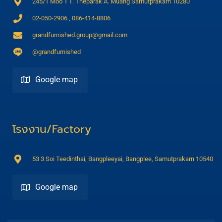
245/1 Moo 1 T. Theparak A. Muang Samutprakarn 10280
02-050-2906 , 086-414-8806
grandfurnished.group@gmail.com
@grandfurnished
Google map
Direction
โรงงาน/Factory
53 3 Soi Teedinthai, Bangpleeyai, Bangplee, Samutprakarn 10540
Google map
Direction