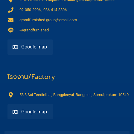
02-050-2906 , 086-414-8806
grandfurnished.group@gmail.com
@grandfurnished
Google map
Direction
โรงงาน/Factory
53 3 Soi Teedinthai, Bangpleeyai, Bangplee, Samutprakarn 10540
Google map
Direction