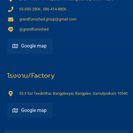
02-050-2906 , 086-414-8806
grandfurnished.group@gmail.com
@grandfurnished
Google map
Direction
โรงงาน/Factory
53 3 Soi Teedinthai, Bangpleeyai, Bangplee, Samutprakarn 10540
Google map
Direction