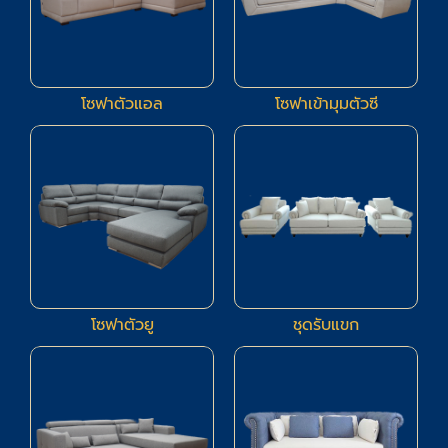
โซฟาตัวแอล
โซฟาเข้ามุมตัวซี
23
66
โซฟาตัวยู
ชุดรับแขก
83
14