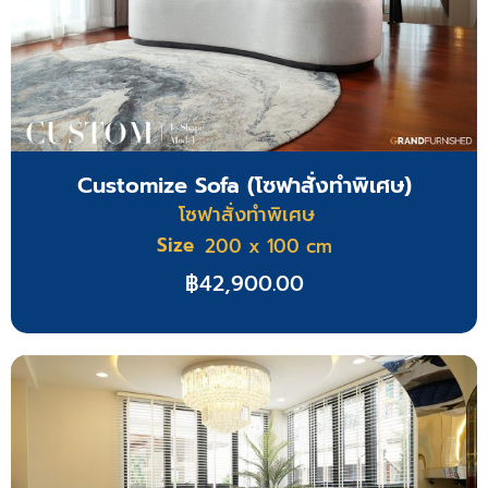
Customize Sofa (โซฟาสั่งทำพิเศษ)
โซฟาสั่งทำพิเศษ
Size
200 x 100 cm
฿
42,900.00