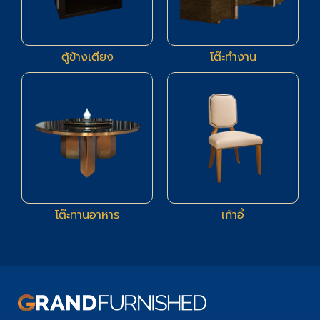
ตู้ข้างเตียง
โต๊ะทำงาน
19
16
โต๊ะทานอาหาร
เก้าอี้