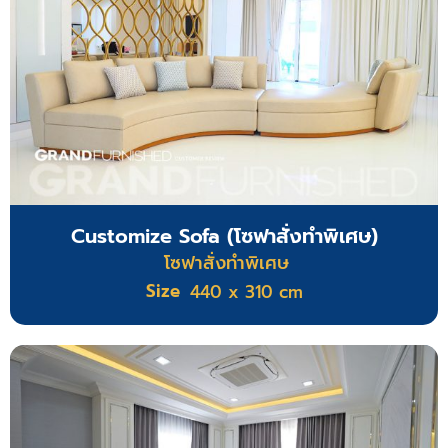
Customize Sofa (โซฟาสั่งทำพิเศษ)
โซฟาสั่งทำพิเศษ
Size
440 x 310 cm