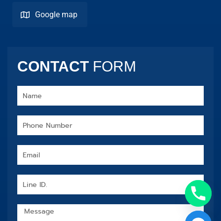
Google map
Direction
CONTACT
FORM
Name
Phone
Number
Email
Line
ID.
Message