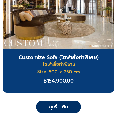
Customize Sofa (โซฟาสั่งทำพิเศษ)
โซฟาสั่งทำพิเศษ
Size
500 x 250 cm
฿
154,900.00
ดูเพิ่มเติม