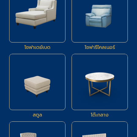
โซฟาเดย์เบด
โซฟารีไคลเนอร์
21
11
สตูล
โต๊ะกลาง
9
9