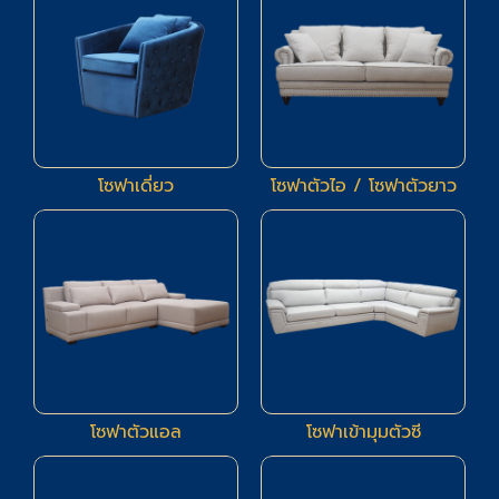
โซฟาเดี่ยว
โซฟาตัวไอ / โซฟาตัวยาว
94
24
โซฟาตัวแอล
โซฟาเข้ามุมตัวซี
23
66