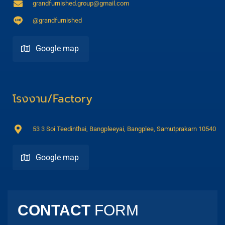
grandfurnished.group@gmail.com
@grandfurnished
Google map
Direction
โรงงาน/Factory
53 3 Soi Teedinthai, Bangpleeyai, Bangplee, Samutprakarn 10540
Google map
Direction
CONTACT
FORM