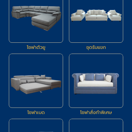
โซฟาตัวยู
ชุดรับแขก
83
14
โซฟาเบด
โซฟาสั่งทำพิเศษ
5
4