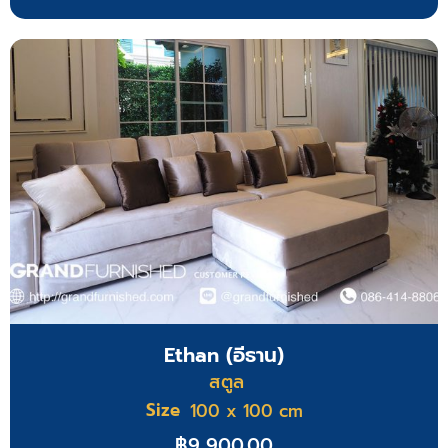
Ethan (อีธาน)
สตูล
Size
100 x 100 cm
฿
9,900.00