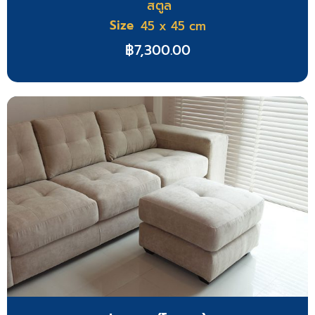
สตูล
Size
45 x 45 cm
฿
7,300.00