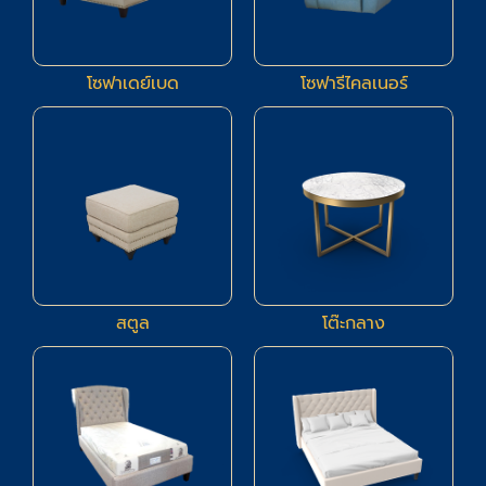
โซฟาเดย์เบด
โซฟารีไคลเนอร์
21
11
สตูล
โต๊ะกลาง
9
9