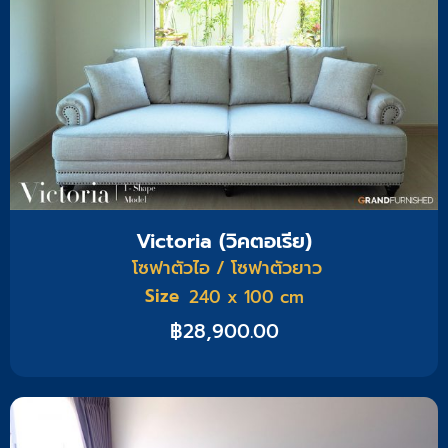
Victoria (วิคตอเรีย)
โซฟาตัวไอ / โซฟาตัวยาว
Size
240 x 100 cm
฿
28,900.00