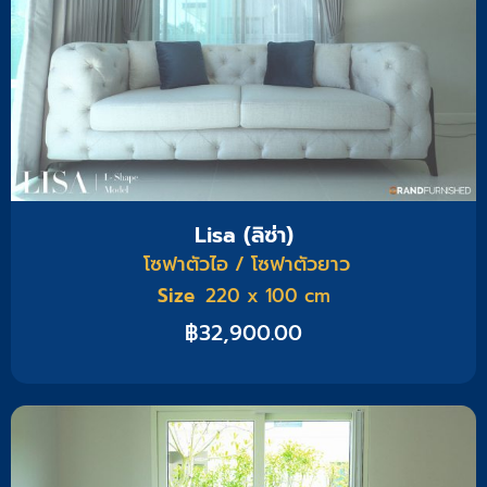
Lisa (ลิซ่า)
โซฟาตัวไอ / โซฟาตัวยาว
Size
220 x 100 cm
฿
32,900.00