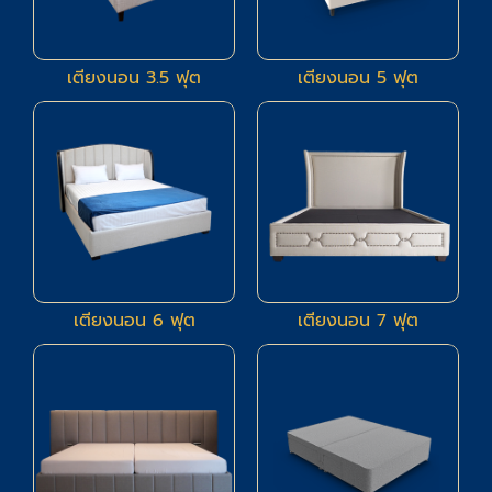
เตียงนอน 3.5 ฟุต
เตียงนอน 5 ฟุต
80
2
เตียงนอน 6 ฟุต
เตียงนอน 7 ฟุต
1
11