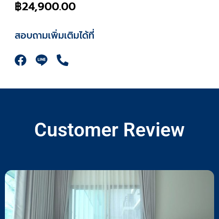
฿
24,900.00
สอบถามเพิ่มเติมได้ที่
F
P
a
h
c
o
e
n
b
e
o
-
Customer Review
o
a
k
l
t