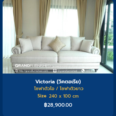
Victoria (วิคตอเรีย)
โซฟาตัวไอ / โซฟาตัวยาว
Size
240 x 100 cm
฿
28,900.00