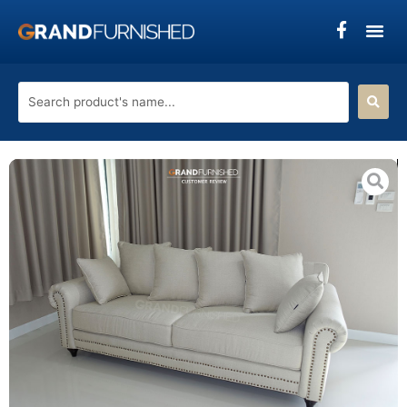
Skip
to
content
Search
product's
name...