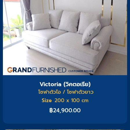
Victoria (วิคตอเรีย)
โซฟาตัวไอ / โซฟาตัวยาว
Size
200 x 100 cm
฿
24,900.00