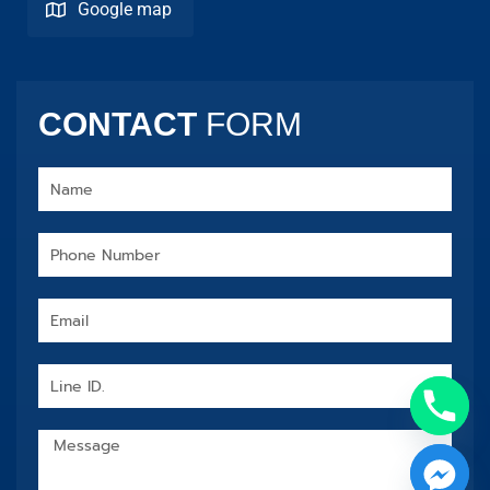
Google map
Direction
CONTACT
FORM
Name
Phone
Number
Email
Line
ID.
Message