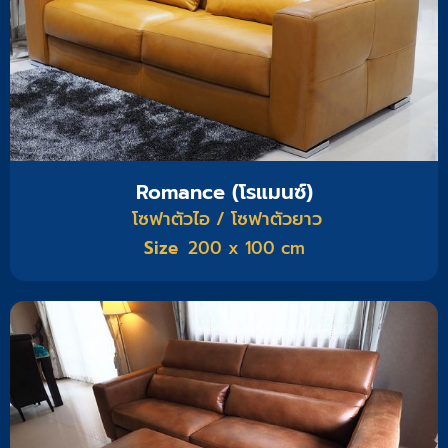
Romance (โรแมนซ์)
โซฟาตัวไอ / โซฟาตัวยาว
Size
200 x 100 cm