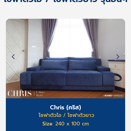
Chris (คริส)
โซฟาตัวไอ / โซฟาตัวยาว
Size
240 x 100 cm