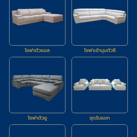
โซฟาตัวแอล
โซฟาเข้ามุมตัวซี
23
66
โซฟาตัวยู
ชุดรับแขก
83
14