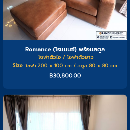
Romance (โรแมนซ์) พร้อมสตูล
โซฟาตัวไอ / โซฟาตัวยาว
Size
โซฟา 200 x 100 cm / สตูล 80 x 80 cm
฿
30,800.00