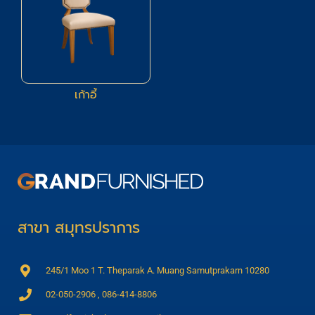
เก้าอี้
สาขา สมุทรปราการ
245/1 Moo 1 T. Theparak A. Muang Samutprakarn 10280
02-050-2906 , 086-414-8806