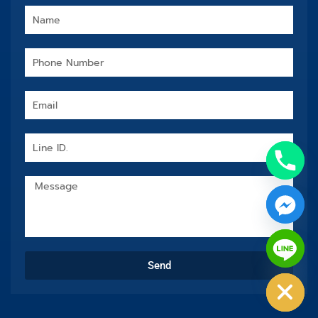
Name
Phone
Number
Email
Line
ID.
Message
chaty
Send
Hide