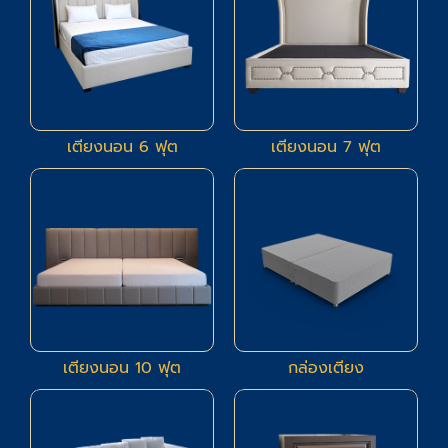
เตียงนอน 6 ฟุต
เตียงนอน 7 ฟุต
1
11
เตียงนอน 10 ฟุต
กล่องเตียง
6
6