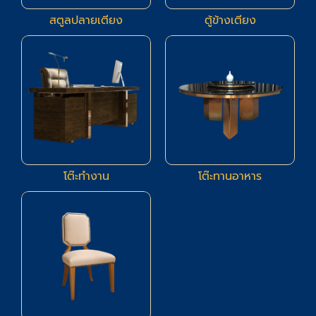
สตูลปลายเตียง
ตู้ข้างเตียง
3
19
โต๊ะทำงาน
โต๊ะทานอาหาร
16