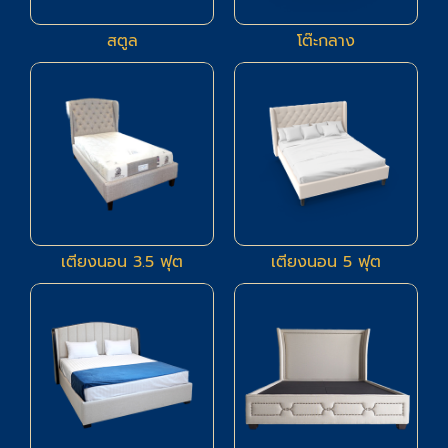
สตูล
โต๊ะกลาง
9
9
เตียงนอน 3.5 ฟุต
เตียงนอน 5 ฟุต
80
2