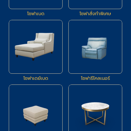
โซฟาเบด
โซฟาสั่งทำพิเศษ
5
4
โซฟาเดย์เบด
โซฟารีไคลเนอร์
21
11