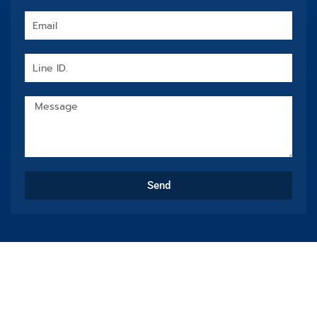
Email
Line
ID.
Message
Send