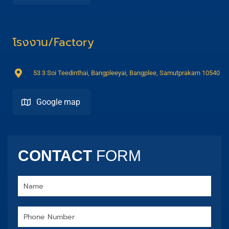
โรงงาน/Factory
53 3 Soi Teedinthai, Bangpleeyai, Bangplee, Samutprakarn 10540
Google map
Direction
CONTACT
FORM
Name
Phone
Number