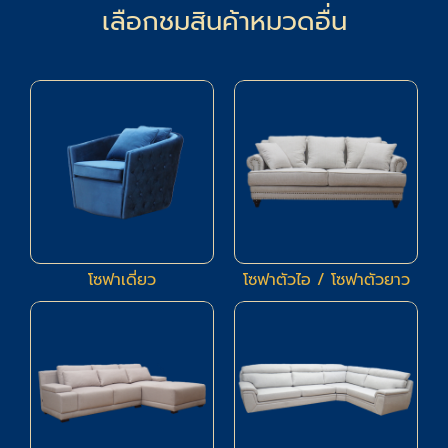
เลือกชมสินค้าหมวดอื่น
17
94
โซฟาเดี่ยว
โซฟาตัวไอ / โซฟาตัวยาว
94
24