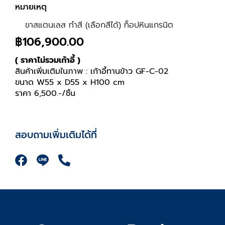
หมายเหตุ
ขาสแตนเลส ทำสี (เลือกสีได้) ท็อปหินแกรนิต
฿
106,900.00
( ราคาไม่รวมเก้าอี้ )
สินค้าเพิ่มเติมในภาพ : เก้าอี้ทานข้าว GF-C-02
ขนาด W55 x D55 x H100 cm
ราคา 6,500.-/ชิ้น
สอบถามเพิ่มเติมได้ที่
F
P
a
h
c
o
e
n
b
e
o
-