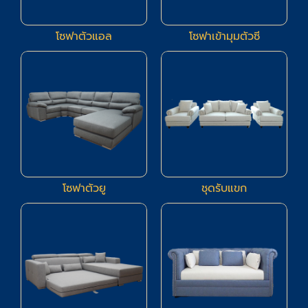
โซฟาตัวแอล
โซฟาเข้ามุมตัวซี
23
66
โซฟาตัวยู
ชุดรับแขก
83
14