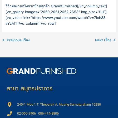
รีวิวผลงานจริงจากบ้านลูกค้า Grandfurnished
[/vc_column_text]
[vc_gallery images=”2650,2651,2652,2653″ img_size=”full”]
[vc_video link=”https://www.youtube.com/watch?v=7leh88-
aYzM”][/vc_column][/vc_row]
←
Previous เรื่อง
Next เรื่อง
→
สาขา สมุทรปราการ
245/1 Moo 1 T. Theparak A. Muang Samutprakarn 10280
02-050-2906 , 086-414-8806