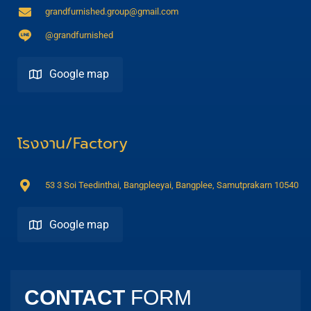
grandfurnished.group@gmail.com
@grandfurnished
Google map
Direction
โรงงาน/Factory
53 3 Soi Teedinthai, Bangpleeyai, Bangplee, Samutprakarn 10540
Google map
Direction
CONTACT
FORM